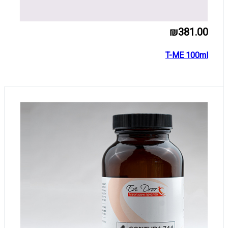
₪381.00
T-ME 100ml